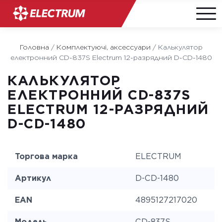
Skip
to
Головна
/
Комплектуючі, аксессуари
/
Калькулятор
content
електронний CD-837S Electrum 12-разрядний D-CD-1480
КАЛЬКУЛЯТОР
ЕЛЕКТРОННИЙ CD-837S
ELECTRUM 12-РАЗРЯДНИЙ
D-CD-1480
Торгова марка
ELECTRUM
Артикул
D-CD-1480
EAN
4895127217020
Модель
CD-837S